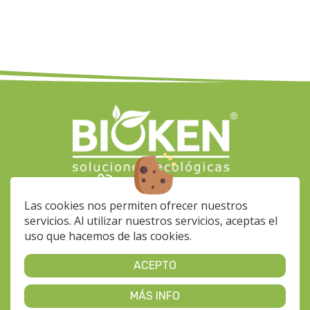
(+34) 928 564 033
info-
Las cookies nos permiten ofrecer nuestros
bioken@klinerprofesional.com
servicios. Al utilizar nuestros servicios, aceptas el
Calle Fragua, 37 Nave 35
uso que hacemos de las cookies.
35118 - Pol. Ind. Arinaga
De Lunes a Viernes de 7 a
ACEPTO
15h
MÁS INFO