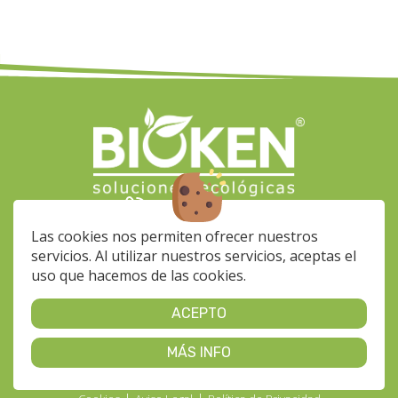
(+34) 928 564 033
info-
Las cookies nos permiten ofrecer nuestros
bioken@klinerprofesional.com
servicios. Al utilizar nuestros servicios, aceptas el
Calle Fragua, 37 Nave 35
uso que hacemos de las cookies.
35118 - Pol. Ind. Arinaga
De Lunes a Viernes de 7 a
ACEPTO
15h
MÁS INFO