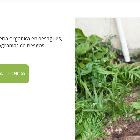
eria orgánica en desagües,
ctogramas de riesgos
A TÉCNICA